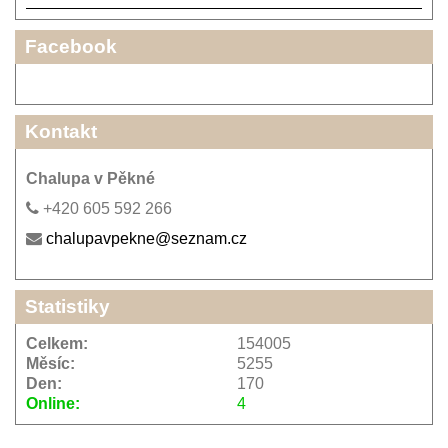
Facebook
Kontakt
Chalupa v Pěkné
+420 605 592 266
chalupavpekne@seznam.cz
Statistiky
Celkem:
154005
Měsíc:
5255
Den:
170
Online:
4