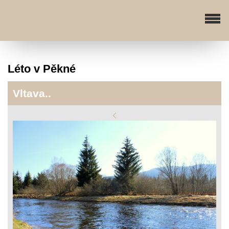
Léto v Pěkné
Vltava..