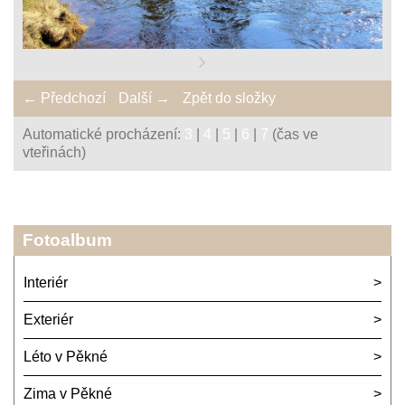
← Předchozí
Další →
Zpět do složky
Automatické procházení:
3
|
4
|
5
|
6
|
7
(čas ve
vteřinách)
Fotoalbum
Interiér
Exteriér
Léto v Pěkné
Zima v Pěkné