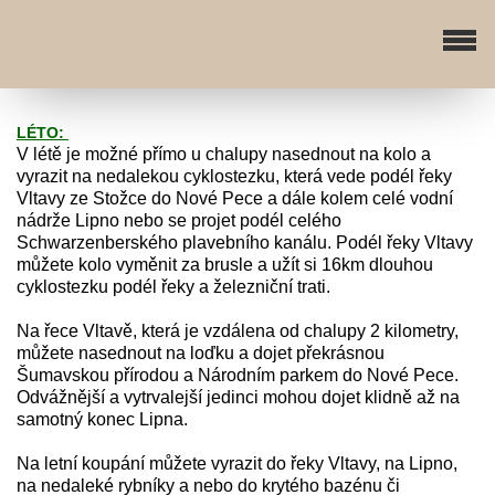
LÉTO:
V létě je možné přímo u chalupy nasednout na kolo a
vyrazit na nedalekou cyklostezku, která vede podél řeky
Vltavy ze Stožce do Nové Pece a dále kolem celé vodní
nádrže Lipno nebo se projet podél celého
Schwarzenberského plavebního kanálu. Podél řeky Vltavy
můžete kolo vyměnit za brusle a užít si 16km dlouhou
cyklostezku podél řeky a železniční trati.
Na řece Vltavě, která je vzdálena od chalupy 2 kilometry,
můžete nasednout na loďku a dojet překrásnou
Šumavskou přírodou a Národním parkem do Nové Pece.
Odvážnější a vytrvalejší jedinci mohou dojet klidně až na
samotný konec Lipna.
Na letní koupání můžete vyrazit do řeky Vltavy, na Lipno,
na nedaleké rybníky a nebo do krytého bazénu či