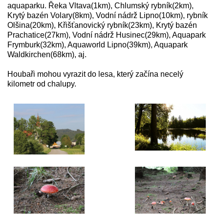
aquaparku. Řeka Vltava(1km), Chlumský rybník(2km),
Krytý bazén Volary(8km), Vodní nádrž Lipno(10km), rybník
Olšina(20km), Křišťanovický rybník(23km), Krytý bazén
Prachatice(27km), Vodní nádrž Husinec(29km), Aquapark
Frymburk(32km), Aquaworld Lipno(39km), Aquapark
Waldkirchen(68km), aj.
Houbaři mohou vyrazit do lesa, který začína necelý
kilometr od chalupy.